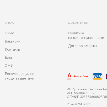
О НАС
ДОКУМЕНТЫ
О нас
Политика
конфиденциальности
Вакансии
Договор оферты
Контакты
Блог
СМИ
Рекомендации по
уходу за цветами
ИП Рудакова Светлана А
ИНН 550106708092
ОГРНИП 32377460082328
2026 © WHYNOT