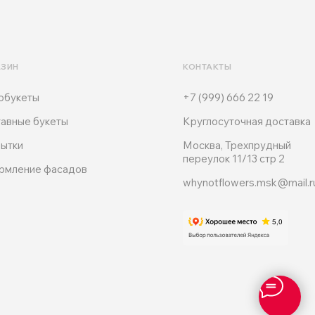
АЗИН
КОНТАКТЫ
обукеты
+7 (999) 666 22 19
авные букеты
Круглосуточная доставка
ытки
Москва, Трехпрудный
переулок 11/13 стр 2
рмление фасадов
whynotflowers.msk@mail.r