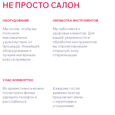
НЕ ПРОСТО САЛОН
ОБОРУДОВАНИЕ
ОБРАБОТКА ИНСТРУМЕНТОВ
Мы хотим, чтобы вы
Мы заботимся о
получили
здоровье клиентов. Для
максимальное
вашей уверенности в
удовольствие от
обработке инструментов
процедур. Новейшее
мы спроектировали
оборудование и
открытую зону
лучшие материалы
стерилизации
класса премиум
У НАС КОМФОРТНО
Во время сеанса можно
Каждому гостю
посмотреть фильм,
администратор
зарядить телефон и
предлагает меню
расслабиться
с напитками и
угощениями