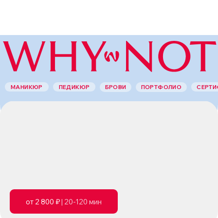
(1302)
(214)
МАНИКЮР
ПЕДИКЮР
СЕРТИ
БРОВИ
ПОРТФОЛИО
от 2 800 ₽
| 20-120 мин