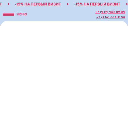
-15% НА ПЕРВЫЙ ВИЗИТ
-15% НА ПЕРВЫЙ ВИЗИТ
+7 (919) 962 89 89
МЕНЮ
+7 (916) 668 11 58
Дорогие девушки, спешим поделиться
с вами прекрасными новостями. В
нашем салоне появился новый ритуал
для рук от Hermés.
Роскошная процедура включает