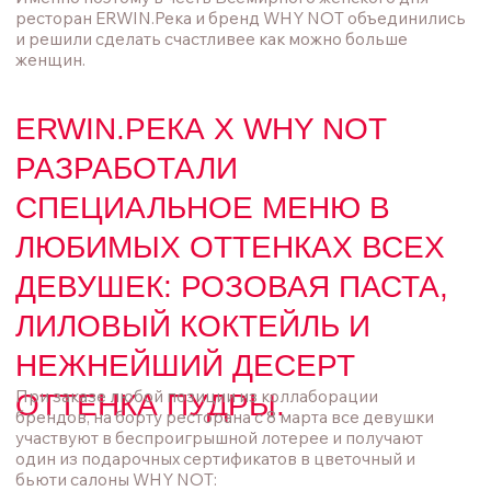
СПЕЦИАЛЬНОЕ МЕНЮ В
ЛЮБИМЫХ ОТТЕНКАХ ВСЕХ
ДЕВУШЕК: РОЗОВАЯ ПАСТА,
ЛИЛОВЫЙ КОКТЕЙЛЬ И
НЕЖНЕЙШИЙ ДЕСЕРТ
При заказе любой позиции из коллаборации
ОТТЕНКА ПУДРЫ.
брендов, на борту ресторана с 8 марта все девушки
участвуют в беспроигрышной лотерее и получают
один из подарочных сертификатов в цветочный и
бьюти салоны WHY NOТ:
Депозит на цветы 5 000 руб
Депозит на цветы 3 000 руб
Депозит на цветы 1 000 руб
Визит на маникюр с покрытием
Визит на педикюр с покрытием
Визит на оформление бровей
Скидка 1 000 р на услуги салона
Акция продлится до конца марта, количество
подарков ограничено, поэтому рекомендуем не