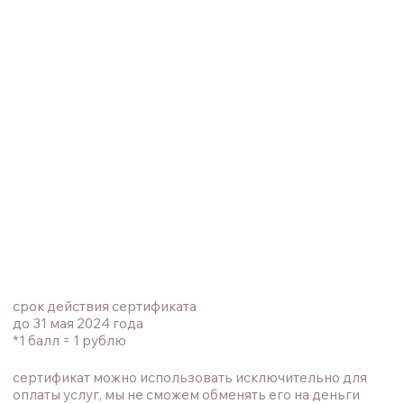
снятие старого покрытия, аппаратный/ пилочный
маникюр и однотонное покрытие. Дополнительные
услуги не входят в сертификат и оплачиваются
отдельно.
В сертификат «визит на педикюр с покрытием»
входит снятие старого покрытия, аппаратный
педикюр и однотонное покрытие. Дополнительные
услуги не входят в сертификат и оплачиваются
отдельно.
В сертификат «Оформление бровей» вход Set1-
коррекция бровей и окрашивание краской.
@ERWIN.РЕКА
@WHYNOT.FLOWERS