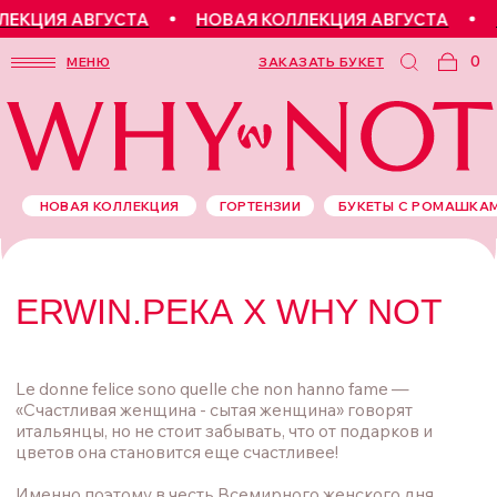
ЕКЦИЯ АВГУСТА
НОВАЯ КОЛЛЕКЦИЯ АВГУСТА
Н
0
МЕНЮ
ЗАКАЗАТЬ БУКЕТ
НОВАЯ КОЛЛЕКЦИЯ
ГОРТЕНЗИИ
БУКЕТЫ С РОМАШКА
ERWIN.РЕКА Х WHY NOТ
Le donne felice sono quelle che non hanno fame —
«Счастливая женщина - сытая женщина» говорят
итальянцы, но не стоит забывать, что от подарков и
цветов она становится еще счастливее!
Именно поэтому в честь Всемирного женского дня
ресторан ERWIN.Река и бренд WHY NOТ объединились
и решили сделать счастливее как можно больше
женщин.
ERWIN.РЕКА Х WHY NOТ
РАЗРАБОТАЛИ