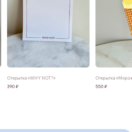
Открытка «WHY NOT?»
Открытка «Моро
390 ₽
550 ₽