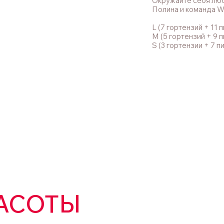
Окружайте себя лю
Полина и команда 
L (7 гортензий + 11 
M (5 гортензий + 9 
S (3 гортензии + 7 п
АСОТЫ