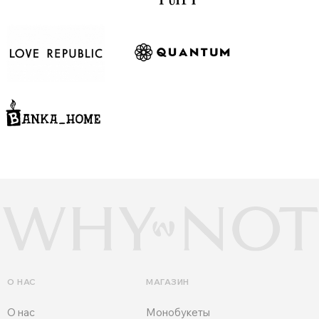
О НАС
МАГАЗИН
О нас
Монобукеты