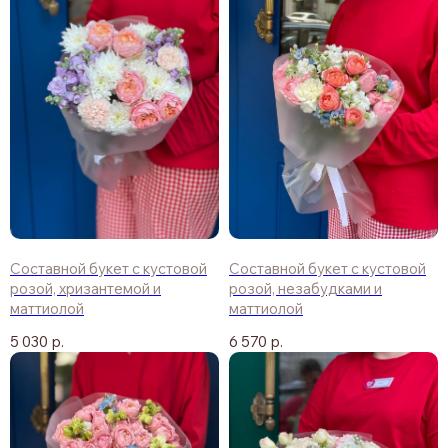
Составной букет с кустовой
Составной букет с кустовой
розой, хризантемой и
розой, незабудками и
маттиолой
маттиолой
5 030
р.
6 570
р.