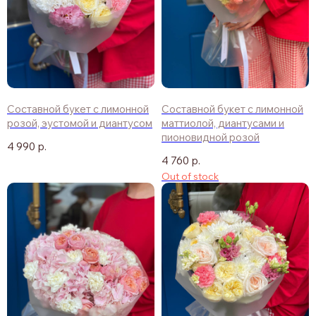
Составной букет с лимонной
Составной букет с лимонной
розой, эустомой и диантусом
маттиолой, диантусами и
пионовидной розой
4 990
р.
4 760
р.
Out of stock