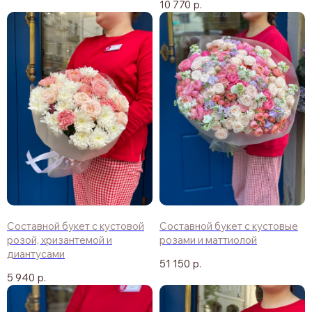
10 770
р.
Составной букет с кустовой
Составной букет с кустовые
розой, хризантемой и
розами и маттиолой
диантусами
51 150
р.
5 940
р.