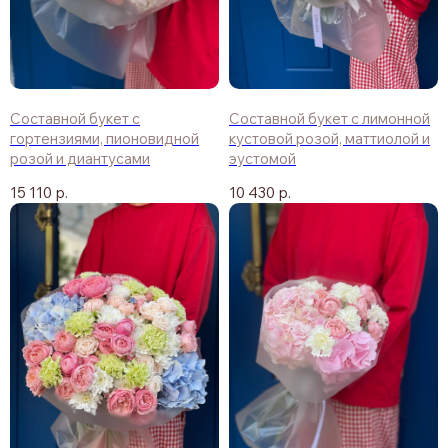
Составной букет с
Составной букет с лимонной
гортензиями, пионовидной
кустовой розой, маттиолой и
розой и диантусами
эустомой
15 110
р.
10 430
р.