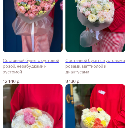
Составной букет с кустовой
Составной букет с кустовыми
розой, незабудками и
розами, маттиолой и
эустомой
диантусами
12 140
р.
8 130
р.