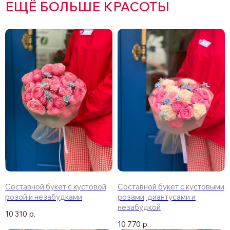
ЕЩЁ БОЛЬШЕ КРАСОТЫ
Составной букет с кустовой
Составной букет с кустовыми
розой и незабудками
розами, диантусами и
незабудкой
10 310
р.
10 770
р.