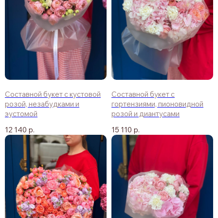
Составной букет с кустовой
Составной букет с
розой, незабудками и
гортензиями, пионовидной
эустомой
розой и диантусами
12 140
р.
15 110
р.