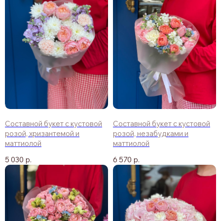
Составной букет с кустовой
Составной букет с кустовой
розой, хризантемой и
розой, незабудками и
маттиолой
маттиолой
5 030
р.
6 570
р.