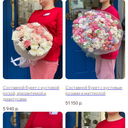
Составной букет с кустовой
Составной букет с кустовые
розой, хризантемой и
розами и маттиолой
диантусами
51 150
р.
5 940
р.