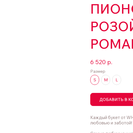
ПИОН
РОЗОЙ
РОМА
6 520
р.
Размер
S
M
L
ДОБАВИТЬ В К
Каждый букет от WH
любовью и заботой!