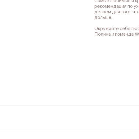
Самые любимые и кр
рекомендация по ух
делаем для того, чт
дольше.
Окружайте себя лю
Полина и команда 