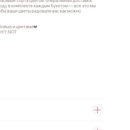
асивые сорта цветов, оперативная доставка,
оду в комплекте каждым букетом — все это мы
обы ваши цветы радовали вас как можно
бовью и цветами❤️
WHY NOT