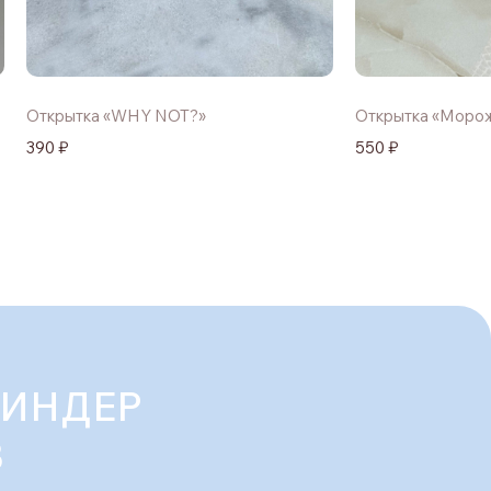
Открытка «WHY NOT?»
Открытка «Моро
390 ₽
550 ₽
КИНДЕР
В