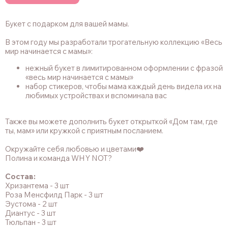
Букет с подарком для вашей мамы.
В этом году мы разработали трогательную коллекцию «Весь
мир начинается с мамы»:
нежный букет в лимитированном оформлении с фразой
«весь мир начинается с мамы»
набор стикеров, чтобы мама каждый день видела их на
любимых устройствах и вспоминала вас
Также вы можете дополнить букет открыткой «Дом там, где
ты, мам» или кружкой с приятным посланием.
Окружайте себя любовью и цветами❤️
Полина и команда WHY NOT?
Состав:
Хризантема - 3 шт
Роза Менсфилд Парк - 3 шт
Эустома - 2 шт
Диантус - 3 шт
Тюльпан - 3 шт