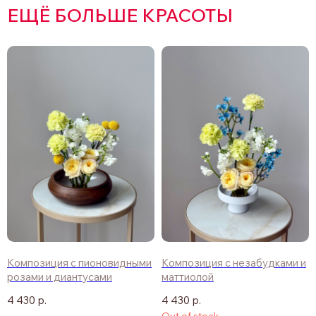
ЕЩЁ БОЛЬШЕ КРАСОТЫ
Композиция с пионовидными
Композиция с незабудками и
розами и диантусами
маттиолой
4 430
р.
4 430
р.