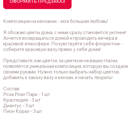
ОФОРМИТЬ ПРЕДЗАКАЗ
Композиции на кензанах - моя большая любовь!
Я обожаю цветы дома, с ними сразу становится уютнее!
Хочется возвращаться домой и проводить вечера в
красивой атмосфере. Почувствуйте себя флористом -
соберите красивую вазу прямо у себя дома!
Представьте, как цветок за цветком на ваших глазах
появляется уникальная композиция, которую вы создали
своими руками. Нужно только выбрать набор цветов,
добавить к заказу вазу и кензан, и начать творить!
Состав:
Роза Роял Парк - 1 шт
Краспедия - 3 шт
Диантус - 3 шт
Пион Корал - 3 шт