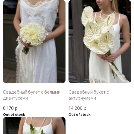
Свадебный букет с белыми
Свадебный букет с
диантусами
антуриумами
8 170
р.
14 200
р.
Out of stock
Out of stock