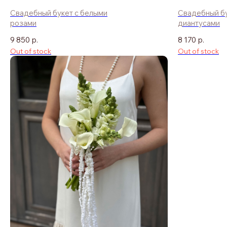
Свадебный букет с белыми
Свадебный бу
розами
диантусами
9 850
р.
8 170
р.
Out of stock
Out of stock