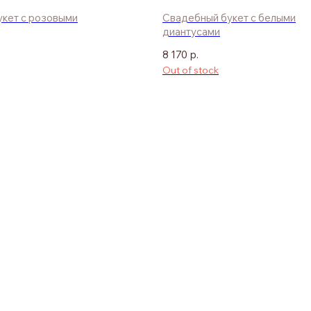
кет с розовыми
Свадебный букет с белыми
диантусами
8 170
р.
Out of stock