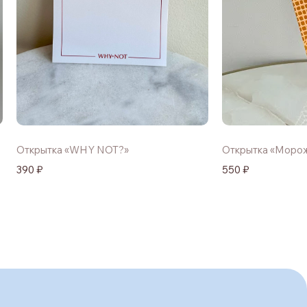
Открытка «WHY NOT?»
Открытка «Моро
390 ₽
550 ₽