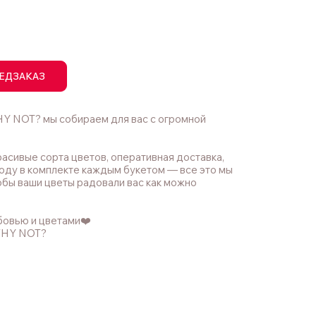
ЕДЗАКАЗ
Y NOT? мы собираем для вас с огромной
асивые сорта цветов, оперативная доставка,
оду в комплекте каждым букетом — все это мы
обы ваши цветы радовали вас как можно
бовью и цветами❤️
WHY NOT?