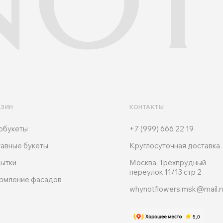
АЗИН
КОНТАКТЫ
обукеты
+7 (999) 666 22 19
авные букеты
Круглосуточная доставка
ытки
Москва, Трехпрудный
переулок 11/13 стр 2
рмление фасадов
whynotflowers.msk@mail.r