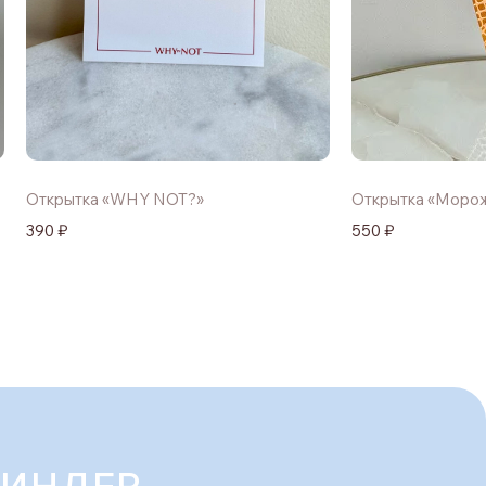
Открытка «WHY NOT?»
Открытка «Моро
390 ₽
550 ₽