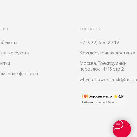
АЗИН
КОНТАКТЫ
обукеты
+7 (999) 666 22 19
авные букеты
Круглосуточная доставка
ытки
Москва, Трехпрудный
переулок 11/13 стр 2
рмление фасадов
whynotflowers.msk@mail.r