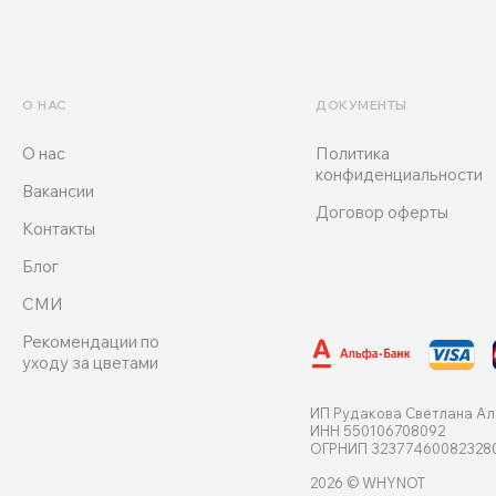
О НАС
ДОКУМЕНТЫ
О нас
Политика
конфиденциальности
Вакансии
Договор оферты
Контакты
Блог
СМИ
Рекомендации по
уходу за цветами
ИП Рудакова Светлана А
ИНН 550106708092
ОГРНИП 32377460082328
2026 © WHYNOT