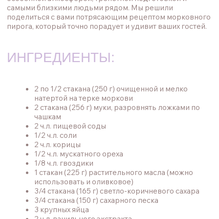
использовать и оливковое)
3/4 стакана (165 г) светло-коричневого сахара
3/4 стакана (150 г) сахарного песка
3 крупных яйца
2 ч.л. ванильного экстракта
3/4 стакана (190 г) сметаны или греческого
йогурта
ГЛАЗУРЬ ИЗ СЛИВОЧНОГО
СЫРА (ДЕКОР ИЗ МОРКОВКИ)
Пищевой краситель в оранжевом, зеленом и
коричневом геле
1/4 стакана мелко нарезанных грецких орехов
ПЕРВЫЙ ЭТАП - ПИРОГ
Вымойте и очистите морковь. Натрите ее на мелкой
терке. (Не покупайте заранее нарезанную морковь,
вкус и сочность будут отличаться). Отмерьте 2 по 1/2
стакана, не плотно утрамбованных, и отложите в
сторону.
Разогрейте духовку до 180 градусов и смажьте маслом 3
круглые формы для кексов диаметром 6 дюймов или 2-3
круглые формы диаметром 8 дюймов. Застелите дно
каждой формы круглым листом пергаментной бумаги.
Взбейте вместе муку, пищевую соду, соль, корицу,