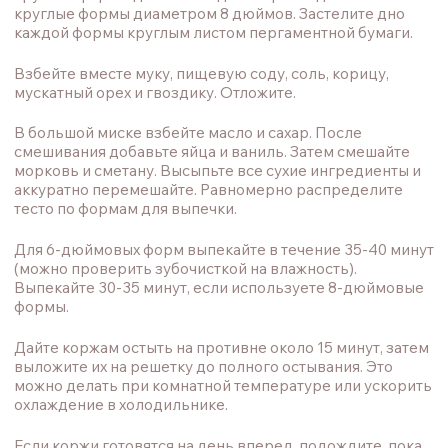
ВТОРОЙ ЭТАП - ГЛАЗУРЬ
Пока пирог остывает, приготовьте глазурь из
сливочного сыра. Чтобы она загустела и не получилась
слишком жидкой, охладите ее около часа.
Перед сборкой выровняйте верхушки каждого коржа с
помощью шпателя для торта. Затем распределите
ровный слой глазури между коржами.
Нанесите очень тонкий слой глазури по всей внешней
стороне торта и охладите в течение 20 минут. Затем
нанесите толстый слой глазури на охлажденный корж, а
затем равномерно распределите его.
Оставшейся глазурью можно намазать верх торта и/или
украсить морковью по всей поверхности. Выложите