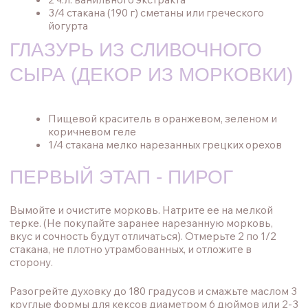
мускатный орех и гвоздику. Отложите.
В большой миске взбейте масло и сахар. После
смешивания добавьте яйца и ваниль. Затем смешайте
морковь и сметану. Высыпьте все сухие ингредиенты и
аккуратно перемешайте. Равномерно распределите
тесто по формам для выпечки.
Для 6-дюймовых форм выпекайте в течение 35-40 минут
(можно проверить зубочисткой на влажность).
Выпекайте 30-35 минут, если используете 8-дюймовые
формы.
Дайте коржам остыть на противне около 15 минут, затем
выложите их на решетку до полного остывания. Это
можно делать при комнатной температуре или ускорить
охлаждение в холодильнике.
Если коржи готовятся на день вперед, подождите, пока
они полностью остынут, затем заверните каждый корж в
пищевую пленку по отдельности. Поставьте на ночь в
холодильник.