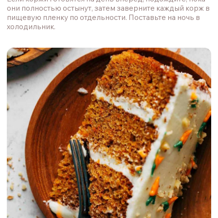
несколько ложек глазури на две тарелки. В одну
добавьте одну-две капли зеленого гелевого пищевого
красителя и немного коричневого на зубочистке. Во
вторую добавьте одну-две капли оранжевого гелевого
пищевого красителя и немного коричневого на
зубочистке.
Разлейте цветную глазурь по двум отдельным
формочкам для выпечки. Выложите по всей
поверхности торта маленькие кусочки моркови, а
затем зеленые морковные ножки. Посыпьте мелко
нарезанными грецкими орехами и поставьте в
холодильник на час для застывания.
Нарезайте пирог и наслаждайтесь!
Редактор: Анастасия Сазонова