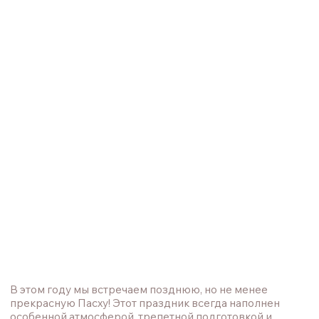
В этом году мы встречаем позднюю, но не менее
прекрасную Пасху! Этот праздник всегда наполнен
особенной атмосферой, трепетной подготовкой и
самыми близкими людьми рядом. Мы решили
поделиться с вами потрясающим рецептом морковного
пирога, который точно порадует и удивит ваших гостей.
ИНГРЕДИЕНТЫ:
2 по 1/2 стакана (250 г) очищенной и мелко
натертой на терке моркови
2 стакана (256 г) муки, разровнять ложками по
чашкам
2 ч.л. пищевой соды
1/2 ч.л. соли
2 ч.л. корицы
1/2 ч.л. мускатного ореха
1/8 ч.л. гвоздики
1 стакан (225 г) растительного масла (можно