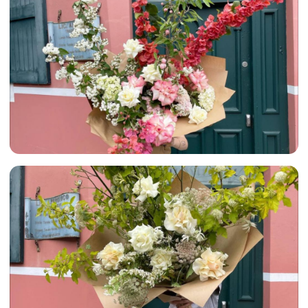
Их видео с флористами хочется пересматривать и
наслаждаться разнообразием текстур и сезонных
цветов!
Хотим поделиться с вами примерами австралийской
флористики и пожелать не бояться проявляться и
раскрываться. Все возможно! Верьте в это,
прикладывайте усилия, и все получится лучшим
образом!