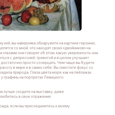
музей, вы наверняка обнаружите на картине героиню,
елятся со мной, что находят своих «двойников» на
и глазами они говорят об этом, какую уверенность они
виться с депрессией, тревогой и в целом улучшает
, достаточно просто созерцать. Чем чаще вы будете
асоту в мире и в самих себе. Вы сместите фокус со
радила природа. Глаза цвета моря, как на пейзажах
ак у графинь на портретах Левицкого.
ма лучше сходите на выставку, даже
влюбитесь в свое отражение.
 рада, если вы присоединитесь к моему