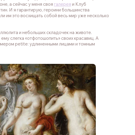
не, а сейчас у меня своя
галерея
и Клуб
ин. И я гарантирую, героини большинства
ли им это восхищать собой весь мир уже несколько
еллюлита и небольших складочек на животе.
 ему слегка «отфотошопить» своих красавиц. А
змером petite: удлиненными лицами и томным