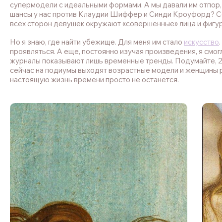
супермодели с идеальными формами. А мы давали им отпор,
шансы у нас против Клаудии Шиффер и Синди Кроуфорд? Се
всех сторон девушек окружают «совершенные» лица и фигуры
Но я знаю, где найти убежище. Для меня им стало
искусство
проявляться. А еще, постоянно изучая произведения, я смог
журналы показывают лишь временные тренды. Подумайте, 20 
сейчас на подиумы выходят возрастные модели и женщины pl
настоящую жизнь времени просто не останется.