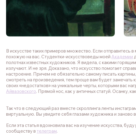
В искусстве таких примеров множество. Если отправитесь в 
похожую на вас. Студентки-искусствоведы моей
Академии
д
полотнах известных художников. Я видела, с какими горящим
излучают. И не зря. Доказано, что искусство помогает спра
настроение. Причем не обязательно самому писать картины
смотреть на произведения, тем проще вам будет замечать кр
своих «недостатков» на уникальные черты, которыми вас наг
Айвазовского
. Прямой нос, как у античных статуй. Осанку, к
Так что в следующий раз вместе скроллинга ленты инстагра
виртуальную. Вы увидите себя глазами художника и заново 
Если эта статья вдохновила вас на изучение искусства, буду
сообществу в
телеграм
.