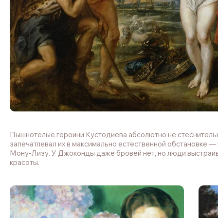
Пышнотелые героини Кустодиева абсолютно не стеснительн
запечатлевал их в максимально естественной обстановке — в
Мону-Лизу. У Джоконды даже бровей нет, но люди выстраив
красоты.