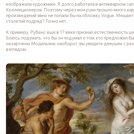
изображали художники. Я долго работала в антикварном сало
Коллекционеров. Поэтому через мои руки прошло много карт
произведений явно не попали бы на обложку Vogue. Мешает 
столетий подряд? Точно нет.
К примеру, Рубенс еще в 17 веке признал естественность ц
Боюсь подумать, что бы он подумал о том, кто предложил бы
на картинах Модильяни, наоборот, вы увидите девушек с ра
взглядом.